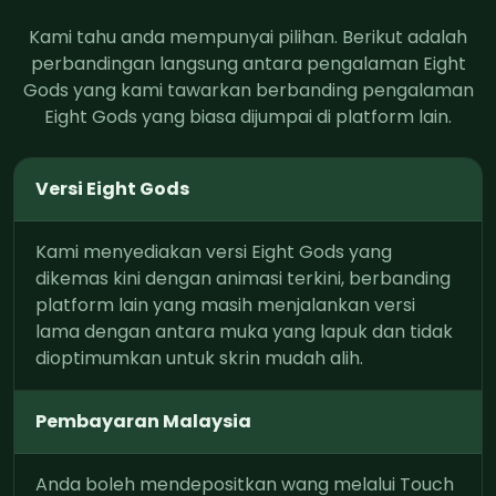
Kami tahu anda mempunyai pilihan. Berikut adalah
perbandingan langsung antara pengalaman Eight
Gods yang kami tawarkan berbanding pengalaman
Eight Gods yang biasa dijumpai di platform lain.
Versi Eight Gods
Kami menyediakan versi Eight Gods yang
dikemas kini dengan animasi terkini, berbanding
platform lain yang masih menjalankan versi
lama dengan antara muka yang lapuk dan tidak
dioptimumkan untuk skrin mudah alih.
Pembayaran Malaysia
Anda boleh mendepositkan wang melalui Touch