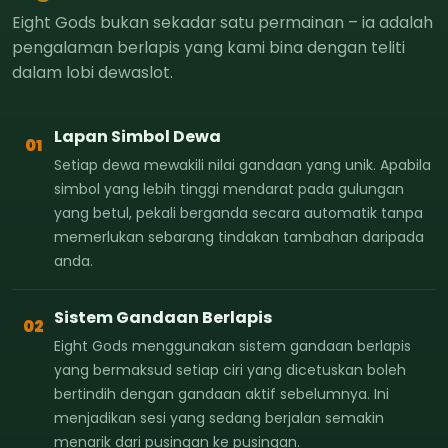
Eight Gods bukan sekadar satu permainan – ia adalah
pengalaman berlapis yang kami bina dengan teliti
dalam lobi dewaslot.
Lapan Simbol Dewa
01
Setiap dewa mewakili nilai gandaan yang unik. Apabila
simbol yang lebih tinggi mendarat pada gulungan
yang betul, pekali berganda secara automatik tanpa
memerlukan sebarang tindakan tambahan daripada
anda.
Sistem Gandaan Berlapis
02
Eight Gods menggunakan sistem gandaan berlapis
yang bermaksud setiap ciri yang dicetuskan boleh
bertindih dengan gandaan aktif sebelumnya. Ini
menjadikan sesi yang sedang berjalan semakin
menarik dari pusingan ke pusingan.