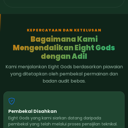
KEPERCAYAAN DAN KETELUSAN
Bagaimana Kami
Mengendalikan Eight Gods
dengan Adil
Kami menjalankan Eight Gods berdasarkan piawaian
yang ditetapkan oleh pembekal permainan dan
badan audit bebas.
Pembekal Disahkan
Eight Gods yang kami siarkan datang daripada
pembekal yang telah melalui proses pensijilan teknikal.