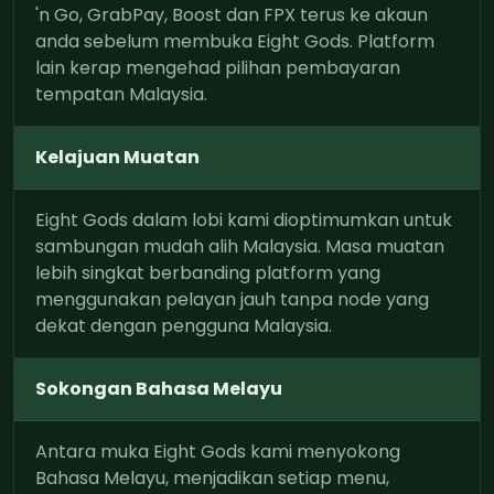
'n Go, GrabPay, Boost dan FPX terus ke akaun
anda sebelum membuka Eight Gods. Platform
lain kerap mengehad pilihan pembayaran
tempatan Malaysia.
Kelajuan Muatan
Eight Gods dalam lobi kami dioptimumkan untuk
sambungan mudah alih Malaysia. Masa muatan
lebih singkat berbanding platform yang
menggunakan pelayan jauh tanpa node yang
dekat dengan pengguna Malaysia.
Sokongan Bahasa Melayu
Antara muka Eight Gods kami menyokong
Bahasa Melayu, menjadikan setiap menu,