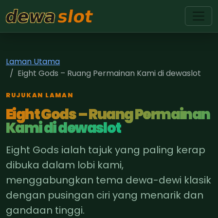
dewaslot
Laman Utama
Eight Gods – Ruang Permainan Kami di dewaslot
RUJUKAN LAMAN
Eight Gods – Ruang Permainan
Kami di dewaslot
Eight Gods ialah tajuk yang paling kerap
dibuka dalam lobi kami,
menggabungkan tema dewa-dewi klasik
dengan pusingan ciri yang menarik dan
gandaan tinggi.