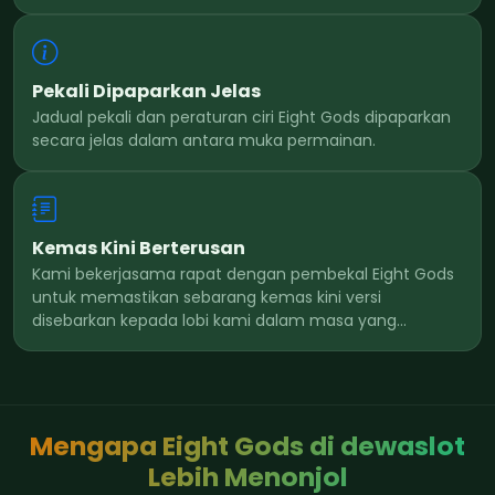
Pekali Dipaparkan Jelas
Jadual pekali dan peraturan ciri Eight Gods dipaparkan
secara jelas dalam antara muka permainan.
Kemas Kini Berterusan
Kami bekerjasama rapat dengan pembekal Eight Gods
untuk memastikan sebarang kemas kini versi
disebarkan kepada lobi kami dalam masa yang…
Mengapa Eight Gods di dewaslot
Lebih Menonjol