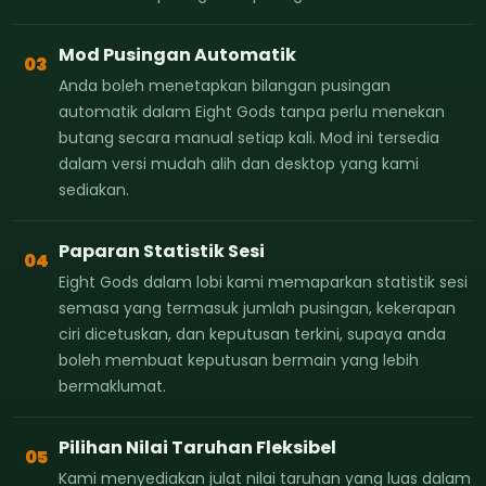
Mod Pusingan Automatik
03
Anda boleh menetapkan bilangan pusingan
automatik dalam Eight Gods tanpa perlu menekan
butang secara manual setiap kali. Mod ini tersedia
dalam versi mudah alih dan desktop yang kami
sediakan.
Paparan Statistik Sesi
04
Eight Gods dalam lobi kami memaparkan statistik sesi
semasa yang termasuk jumlah pusingan, kekerapan
ciri dicetuskan, dan keputusan terkini, supaya anda
boleh membuat keputusan bermain yang lebih
bermaklumat.
Pilihan Nilai Taruhan Fleksibel
05
Kami menyediakan julat nilai taruhan yang luas dalam