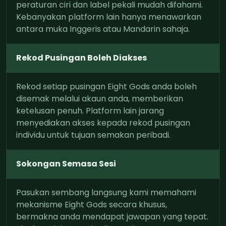
peraturan ciri dan label pekali mudah difahami.
Kebanyakan platform lain hanya menawarkan
antara muka Inggeris atau Mandarin sahaja.
Rekod Pusingan Boleh Diakses
Rekod setiap pusingan Eight Gods anda boleh
disemak melalui akaun anda, memberikan
ketelusan penuh. Platform lain jarang
menyediakan akses kepada rekod pusingan
individu untuk tujuan semakan peribadi.
Sokongan Semasa Sesi
Pasukan sembang langsung kami memahami
mekanisme Eight Gods secara khusus,
bermakna anda mendapat jawapan yang tepat.