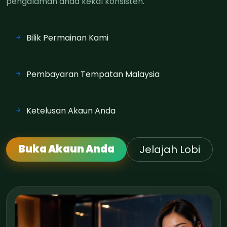
pengalaman anda kekal konsisten.
Bilik Permainan Kami
Pembayaran Tempatan Malaysia
Ketelusan Akaun Anda
Buka Akaun Anda
Jelajah Lobi