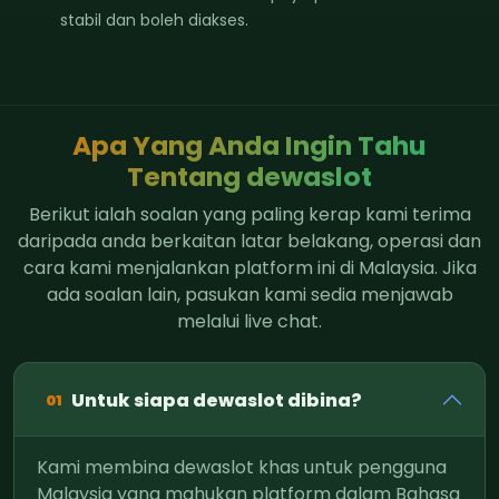
stabil dan boleh diakses.
Apa Yang Anda Ingin Tahu
Tentang dewaslot
Berikut ialah soalan yang paling kerap kami terima
daripada anda berkaitan latar belakang, operasi dan
cara kami menjalankan platform ini di Malaysia. Jika
ada soalan lain, pasukan kami sedia menjawab
melalui live chat.
Untuk siapa dewaslot dibina?
01
Kami membina dewaslot khas untuk pengguna
Malaysia yang mahukan platform dalam Bahasa