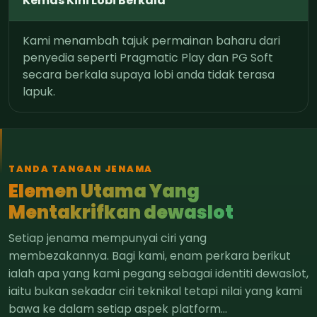
Kemas Kini Lobi Berkala
Kami menambah tajuk permainan baharu dari
penyedia seperti Pragmatic Play dan PG Soft
secara berkala supaya lobi anda tidak terasa
lapuk.
TANDA TANGAN JENAMA
Elemen Utama Yang
Mentakrifkan dewaslot
Setiap jenama mempunyai ciri yang
membezakannya. Bagi kami, enam perkara berikut
ialah apa yang kami pegang sebagai identiti dewaslot,
iaitu bukan sekadar ciri teknikal tetapi nilai yang kami
bawa ke dalam setiap aspek platform…