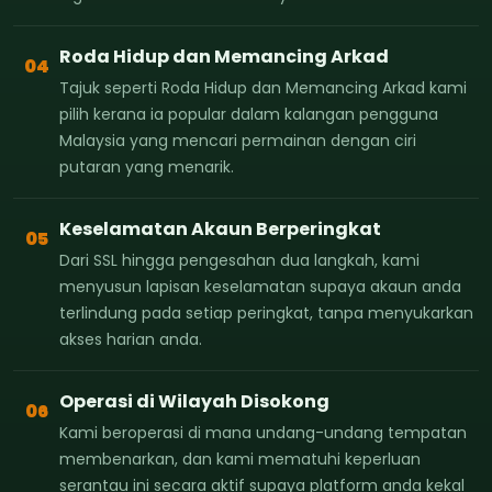
Roda Hidup dan Memancing Arkad
04
Tajuk seperti Roda Hidup dan Memancing Arkad kami
pilih kerana ia popular dalam kalangan pengguna
Malaysia yang mencari permainan dengan ciri
putaran yang menarik.
Keselamatan Akaun Berperingkat
05
Dari SSL hingga pengesahan dua langkah, kami
menyusun lapisan keselamatan supaya akaun anda
terlindung pada setiap peringkat, tanpa menyukarkan
akses harian anda.
Operasi di Wilayah Disokong
06
Kami beroperasi di mana undang-undang tempatan
membenarkan, dan kami mematuhi keperluan
serantau ini secara aktif supaya platform anda kekal