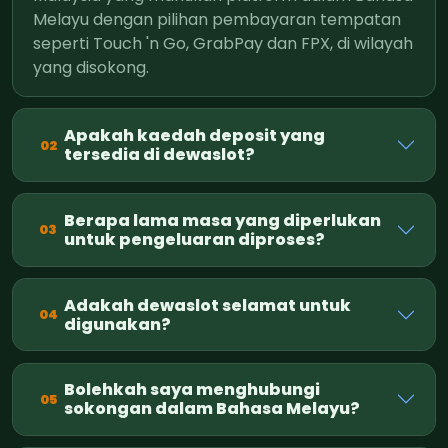
Melayu dengan pilihan pembayaran tempatan
seperti Touch 'n Go, GrabPay dan FPX, di wilayah
yang disokong.
Apakah kaedah deposit yang
02
tersedia di dewaslot?
Berapa lama masa yang diperlukan
03
untuk pengeluaran diproses?
Adakah dewaslot selamat untuk
04
digunakan?
Bolehkah saya menghubungi
05
sokongan dalam Bahasa Melayu?