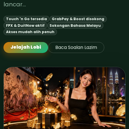
lancar…
Touch 'n Go tersedia
GrabPay & Boost disokong
FPX & DuitNow aktif
Sokongan Bahasa Melayu
Akses mudah alih penuh
Jelajah Lobi
Baca Soalan Lazim