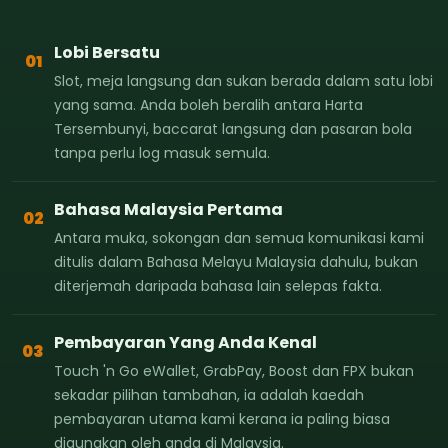
Lobi Bersatu
01
Slot, meja langsung dan sukan berada dalam satu lobi
yang sama. Anda boleh beralih antara Harta
Tersembunyi, baccarat langsung dan pasaran bola
tanpa perlu log masuk semula.
Bahasa Malaysia Pertama
02
Antara muka, sokongan dan semua komunikasi kami
ditulis dalam Bahasa Melayu Malaysia dahulu, bukan
diterjemah daripada bahasa lain selepas fakta.
Pembayaran Yang Anda Kenal
03
Touch 'n Go eWallet, GrabPay, Boost dan FPX bukan
sekadar pilihan tambahan, ia adalah kaedah
pembayaran utama kami kerana ia paling biasa
digunakan oleh anda di Malaysia.